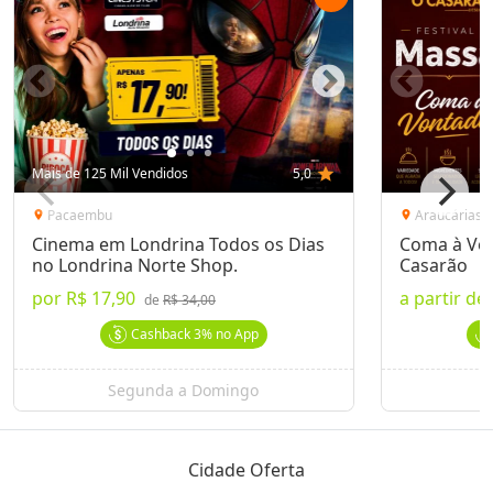
Mais de 125 Mil Vendidos
5,0
star
Pacaembu
Araucárias
location_on
location_on
Cinema em Londrina Todos os Dias
Coma à Von
no Londrina Norte Shop.
Casarão
por
R$ 17,90
a partir de
de
R$ 34,00
Cashback
3%
no App
Segunda a Domingo
Cidade Oferta