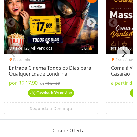
Mais de 125 Mil Vendidos
5,0
star
Mais de 100 Ve
Pacaembu
Araucárias
location_on
location_on
Entrada Cinema Todos os Dias para
Coma à Von
Qualquer Idade Londrina
Casarão
por
R$ 17,90
a partir de
de
R$ 34,00
Cashback
3%
no App
Segunda a Domingo
Cidade Oferta