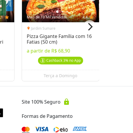
,1
star
Mais de 10 Mil Vendidos
4,4
star
Mais de 10 
Jardim Sumare
Pacaemb
location_on
location_on
Pizza Gigante Família com 16
Kit Dia d
ri
Fatias (50 cm)
1,2kg + 2
Gourmet
a partir de
R$ 68,90
por
R$ 78
Cashback
3%
no App
Terça a Domingo
Se
lock
Site 100% Seguro
Formas de Pagamento