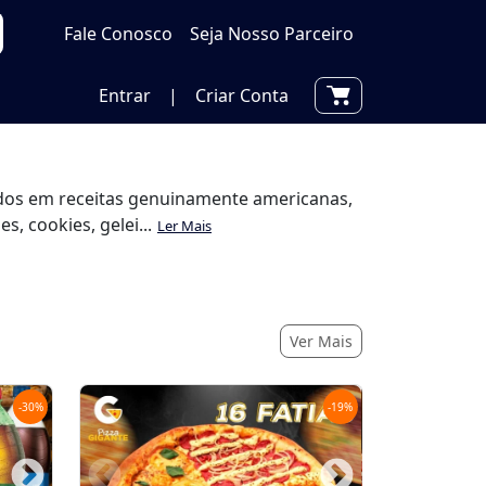
Fale Conosco
Seja Nosso Parceiro
Entrar
|
Criar Conta
rados em receitas genuinamente americanas,
, cookies, gelei...
Ler Mais
Ver Mais
-
30
%
-
19
%