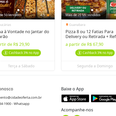
de 50 Vendidos
4,5
star
Mais de 20 Mil Vendidos
4
aucárias
Guanabara
location_on
a à Vontade no Jantar do
Pizza 8 ou 12 Fatias Para
arão
Delivery ou Retirada + Ref
rtir de
R$ 29,90
a partir de
R$ 67,90
Cashback
3%
no App
Cashback
3%
no App
Terça a Sábado
Segunda a Domingo
Conosco
Baixe o App
ento@cidadeoferta.com.br
484-1900 - Whatsapp
Acompanhe-nos