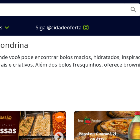
search
expand_more
os
Siga @cidadeoferta
ondrina
, onde você pode encontrar bolos macios, hidratados, inspi
 e criativos. Além dos bolos fresquinhos, oferece brownies
-
40
%