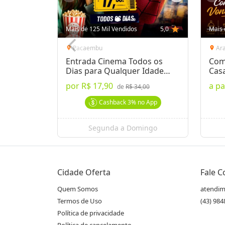
Mais de 125 Mil Vendidos
5,0
star
Mais 
Pacaembu
Ar
location_on
location_on
Entrada Cinema Todos os
Com
Dias para Qualquer Idade
Cas
Londrina
por
R$ 17,90
a pa
de
R$ 34,00
Cashback
3%
no App
Segunda a Domingo
Cidade Oferta
Fale 
Quem Somos
atendim
Termos de Uso
(43) 98
Política de privacidade