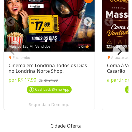
Mais de 125 Mil Vendidos
5,0
star
Mais de 100 Ve
Pacaembu
Araucárias
location_on
location_on
Cinema em Londrina Todos os Dias
Coma à Von
no Londrina Norte Shop.
Casarão
por
R$ 17,90
a partir de
de
R$ 34,00
Cashback
3%
no App
Segunda a Domingo
Cidade Oferta