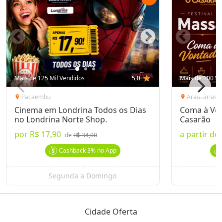
Mais de 125 Mil Vendidos
5,0
star
Mais de 100 Ve
Pacaembu
Araucárias
location_on
location_on
Cinema em Londrina Todos os Dias
Coma à Von
no Londrina Norte Shop.
Casarão
por
R$ 17,90
a partir de
de
R$ 34,00
Cashback
3%
no App
Segunda a Domingo
Cidade Oferta