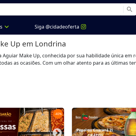
search
expand_more
os
Siga @cidadeoferta
ake Up
em Londrina
guiar Make Up, conhecida por sua habilidade única em real
das as ocasiões. Com um olhar atento para as últimas tend
-
40
%