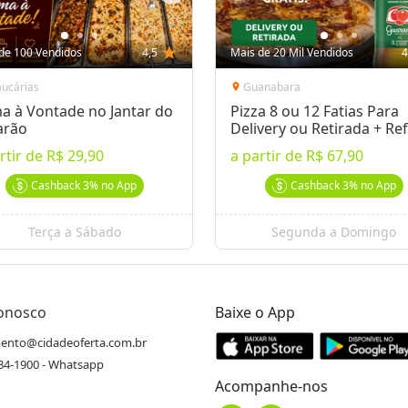
de 100 Vendidos
4,5
star
Mais de 20 Mil Vendidos
4
aucárias
Guanabara
location_on
a à Vontade no Jantar do
Pizza 8 ou 12 Fatias Para
arão
Delivery ou Retirada + Ref
rtir de
R$ 29,90
a partir de
R$ 67,90
Cashback
3%
no App
Cashback
3%
no App
Terça a Sábado
Segunda a Domingo
Conosco
Baixe o App
ento@cidadeoferta.com.br
484-1900 - Whatsapp
Acompanhe-nos