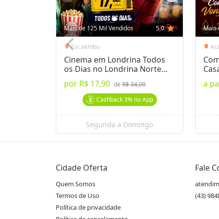
Mais de 125 Mil Vendidos
5,0
star
Mais 
Pacaembu
Ar
location_on
location_on
Cinema em Londrina Todos
Com
os Dias no Londrina Norte
Cas
Shop.
por
R$ 17,90
a pa
de
R$ 34,00
Cashback
3%
no App
Segunda a Domingo
Cidade Oferta
Fale 
Quem Somos
atendim
Termos de Uso
(43) 98
Política de privacidade