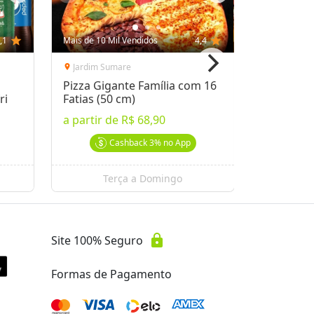
,1
star
Mais de 10 Mil Vendidos
4,4
star
Mais de 10 
Jardim Sumare
Guanabar
location_on
location_on
Pizza Gigante Família com 16
Almoço n
ri
Fatias (50 cm)
a partir 
a partir de
R$ 68,90
a partir 
Cashback
3%
no App
Terça a Domingo
lock
Site 100% Seguro
Formas de Pagamento