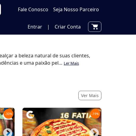
Fale Conosco
Seja Nosso Parceiro
Entrar
|
Criar Conta
çar a beleza natural de suas clientes,
ências e uma paixão pel...
Ler Mais
Ver Mais
-
30
%
-
19
%