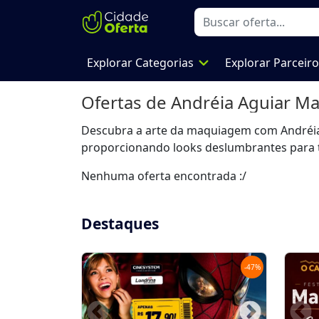
expand_more
Explorar Categorias
Explorar Parceir
Ofertas de
Andréia Aguiar M
Descubra a arte da maquiagem com Andréia A
proporcionando looks deslumbrantes para to
Nenhuma oferta encontrada :/
Destaques
-
47
%