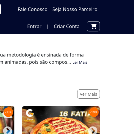
Fale Conosco
Seja Nosso Parceiro
Entrar
|
Criar Conta
 Sua metodologia é ensinada de forma
em animadas, pois são compos...
Ler Mais
Ver Mais
-
30
%
-
19
%