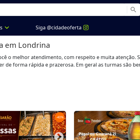
search
expand_more
os
Siga @cidadeoferta
a
em Londrina
você o melhor atendimento, com respeito e muita atenção.
er de forma rápida e prazerosa. Em geral as turmas são b
-
40
%