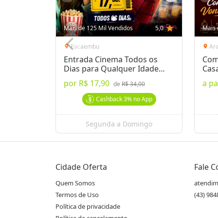
Mais de 125 Mil Vendidos
5,0
star
Mais 
Pacaembu
Ar
location_on
location_on
Entrada Cinema Todos os
Com
Dias para Qualquer Idade
Cas
Londrina
por
R$ 17,90
a pa
de
R$ 34,00
Cashback
3%
no App
Segunda a Domingo
Cidade Oferta
Fale 
Quem Somos
atendim
Termos de Uso
(43) 98
Política de privacidade