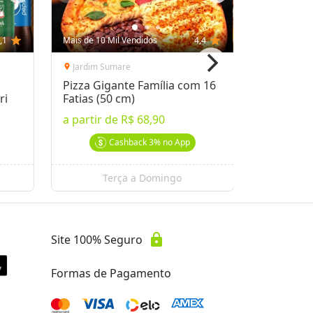
,1
star
Mais de 10 Mil Vendidos
4,4
star
Mais de 10 
Jardim Sumare
Pacaemb
location_on
location_on
Pizza Gigante Família com 16
Kit Dia d
ri
Fatias (50 cm)
1,2kg + 2
Gourmet
a partir de
R$ 68,90
por
R$ 78
Cashback
3%
no App
Terça a Domingo
Se
lock
Site 100% Seguro
Formas de Pagamento