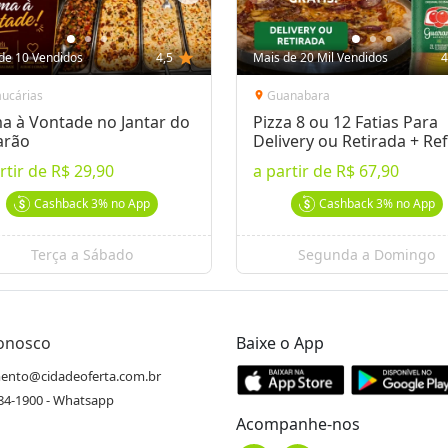
de 10 Vendidos
4,5
star
Mais de 20 Mil Vendidos
4
aucárias
Guanabara
location_on
a à Vontade no Jantar do
Pizza 8 ou 12 Fatias Para
arão
Delivery ou Retirada + Ref
rtir de
R$ 29,90
a partir de
R$ 67,90
Cashback
3%
no App
Cashback
3%
no App
Terça a Sábado
Segunda a Domingo
Conosco
Baixe o App
ento@cidadeoferta.com.br
484-1900 - Whatsapp
Acompanhe-nos