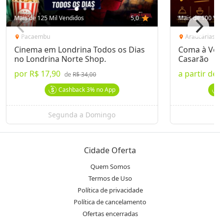
Mais de 125 Mil Vendidos
5,0
star
Mais de 100 Ve
Pacaembu
Araucárias
location_on
location_on
Cinema em Londrina Todos os Dias
Coma à Von
no Londrina Norte Shop.
Casarão
por
R$ 17,90
a partir de
de
R$ 34,00
Cashback
3%
no App
Segunda a Domingo
Cidade Oferta
Quem Somos
Termos de Uso
Política de privacidade
Política de cancelamento
Ofertas encerradas