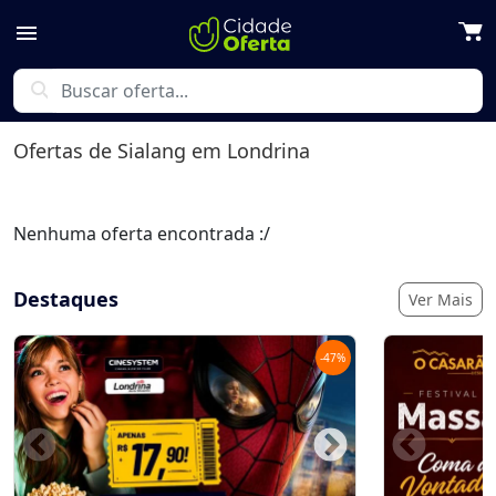
menu
search
Ofertas de
Sialang
em Londrina
Nenhuma oferta encontrada :/
Destaques
Ver Mais
-
47
%