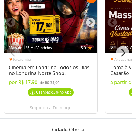
Mais de 125 Mil Vendidos
5,0
star
Mais de 50 Ven
Pacaembu
Araucárias
location_on
location_on
Cinema em Londrina Todos os Dias
Coma à Von
no Londrina Norte Shop.
Casarão
por
R$ 17,90
a partir de
de
R$ 34,00
Cashback
3%
no App
Segunda a Domingo
Cidade Oferta