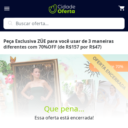
menu
search
Peça Exclusiva ZÜE para você usar de 3 maneiras
diferentes com 70%OFF (de R$157 por R$47)
Economize
70
%
Previous
Next
Que pena...
Essa oferta está encerrada!