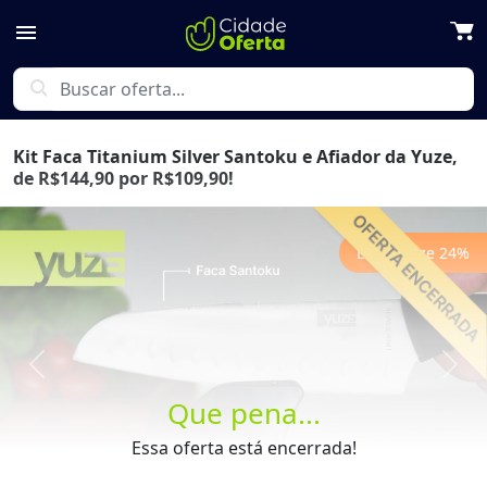
menu
search
Kit Faca Titanium Silver Santoku e Afiador da Yuze,
de R$144,90 por R$109,90!
Economize
24
%
Previous
Next
Que pena...
Essa oferta está encerrada!