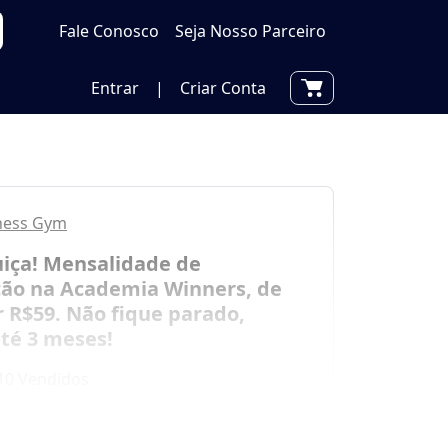
Fale Conosco
Seja Nosso Parceiro
Entrar
|
Criar Conta
tness Gym
uiça! Mensalidade de
ão na Academia Winners, de
 R$59. Não fique parado,
té 3 meses!
10 Vendidos
por
R$ 59,00
00