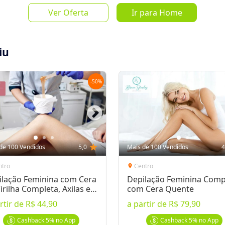
Ver Oferta
Ir para Home
iu
-
50
%
Salvar Oferta
favorite_border
Inscrever-se
de 100 Vendidos
5,0
star
Mais de 100 Vendidos
4
ntro
Centro
location_on
ilação Feminina com Cera
Depilação Feminina Comp
irilha Completa, Axilas e
com Cera Quente
a Perna
rtir de
R$ 44,90
a partir de
R$ 79,90
após a compra
Bcash
Cashback
5%
no App
Cashback
5%
no App