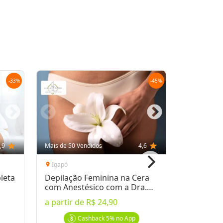
Oferta encerrada
lock
Transação Segura
-
33
%
-
45
%
,9
star
Mais de 50 Vendidos
4,6
star
Mais de 10 
Igapó
Centro
location_on
location_on
leta
Depilação Feminina na Cera
Depilaçã
com Anestésico com a Dra.
de Virilh
Adna Barbosa
a partir de
R$ 24,90
por
R$ 49
Cashback
5%
no App