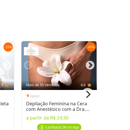
Oferta encerrada
lock
Transação Segura
-
33
%
-
45
%
,9
star
Mais de 50 Vendidos
4,6
star
Mais de 10 
Igapó
Centro
location_on
location_on
leta
Depilação Feminina na Cera
Depilaçã
com Anestésico com a Dra.
de Virilh
Adna Barbosa
a partir de
R$ 24,90
por
R$ 49
Cashback
5%
no App