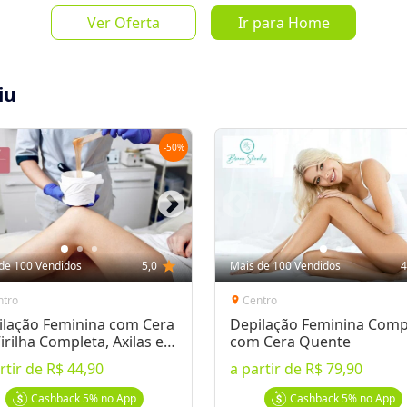
Ver Oferta
Ir para Home
iu
-
50
%
Salvar Oferta
favorite_border
Inscrever-se
de 100 Vendidos
5,0
star
Mais de 100 Vendidos
4
ntro
Centro
location_on
ilação Feminina com Cera
Depilação Feminina Comp
irilha Completa, Axilas e
com Cera Quente
a Perna
rtir de
R$ 44,90
a partir de
R$ 79,90
 após a compra
Bcash
Cashback
5%
no App
Cashback
5%
no App