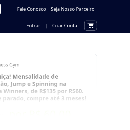
Fale Conosco
Seja Nosso Parceiro
Entrar
|
Criar Conta
tness Gym
uiça! Mensalidade de
ão, Jump e Spinning na
 Winners, de R$135 por R$60.
e parado, compre até 3 meses!
por
R$ 60,00
00