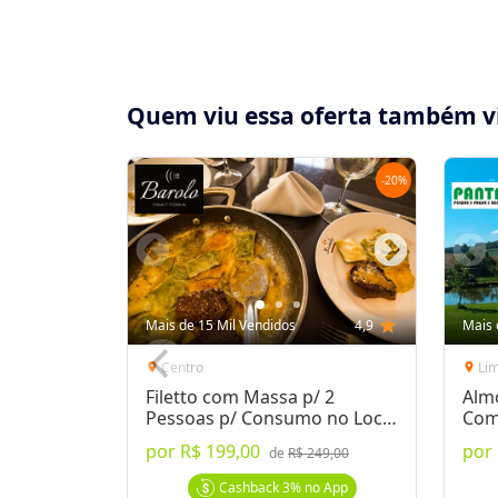
Quem viu essa oferta também v
-
20
%
Compartilhe essa Oferta:
Receba as novidades do Cidade Oferta no seu
Mais de 15 Mil Vendidos
4,9
star
Mais 
WhatsApp!
Centro
Li
location_on
location_on
Filetto com Massa p/ 2
Alm
Destaques & Regras
Pessoas p/ Consumo no Local
Com
ou Delivery
por
R$ 199,00
por
de
R$ 249,00
5 meses para utilizar o voucher (até 09/07/
escova + hidratação na Viva Bella Cabeleirei
Cashback
3%
no App