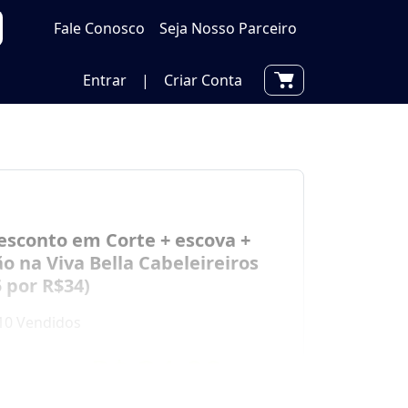
Fale Conosco
Seja Nosso Parceiro
Entrar
|
Criar Conta
esconto em Corte + escova +
o na Viva Bella Cabeleireiros
 por R$34)
10 Vendidos
por
R$ 34,00
00