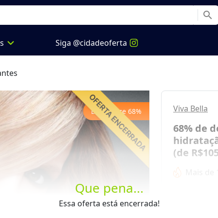
search
expand_more
os
Siga @cidadeoferta
antes
Viva Bella
Economize
68
%
68% de d
hidrataçã
(de R$105
Mais de 
Que pena...
Next
de
R$ 105,
Essa oferta está encerrada!