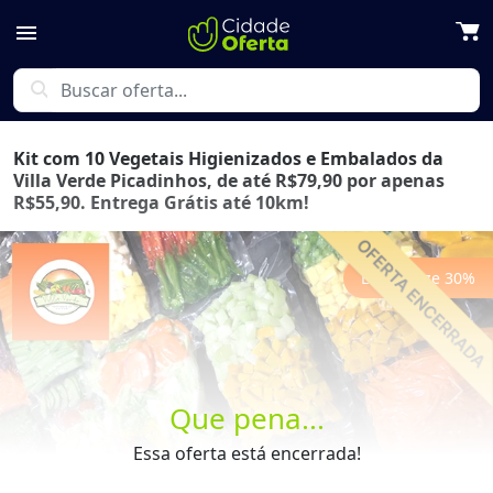
menu
search
Kit com 10 Vegetais Higienizados e Embalados da
Villa Verde Picadinhos, de até R$79,90 por apenas
R$55,90. Entrega Grátis até 10km!
Economize
30
%
Previous
Next
Que pena...
Essa oferta está encerrada!