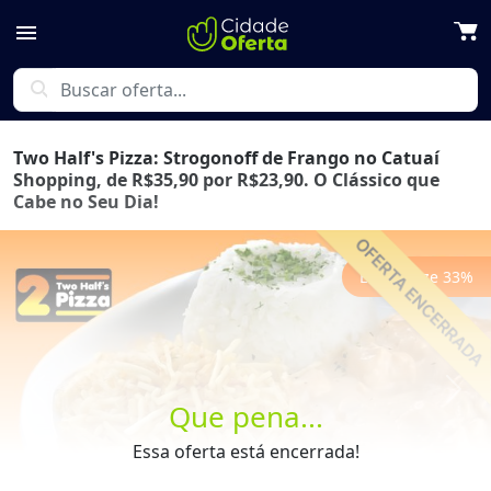
menu
search
Two Half's Pizza: Strogonoff de Frango no Catuaí
Shopping, de R$35,90 por R$23,90. O Clássico que
Cabe no Seu Dia!
Economize
33
%
Previous
Next
Que pena...
Essa oferta está encerrada!