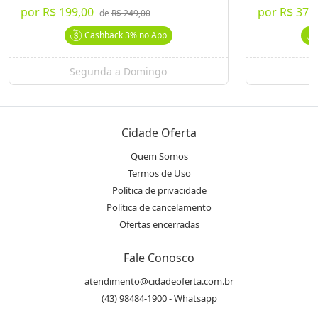
Destaques & Regras
por
R$ 199,00
por
R$ 37,
de
R$ 249,00
Strogonoff de Frango no Catuaí Shopping
Cashback
3%
no App
Uma refeição completa e saborosa. O tradicional strogonoff de
frango preparado com creme de leite, toque de noz-moscada,
sal, pimenta, acompanhado de arroz soltinho e batata palha
Segunda a Domingo
crocante
Prato rápido, completo e bem servido
Perfeito para quem busca uma refeição de qualidade no
Cidade Oferta
almoço ou jantar
Ótima opção com preço especial
Quem Somos
Termos de Uso
Válido para consumo no local, na unidade do Catuaí Shopping,
de segunda a quinta no almoço ou jantar
Política de privacidade
Política de cancelamento
Desconto válido exclusivamente na compra pelo Cidade Oferta
Ofertas encerradas
O voucher deverá ser utilizado até 24/09/2026
Fale Conosco
Válido de segunda a quinta (não vale para sextas, sábados e
domingos)
atendimento@cidadeoferta.com.br
Pode ser consumido no almoço ou jantar
(43) 98484-1900 - Whatsapp
Apenas para consumo no local