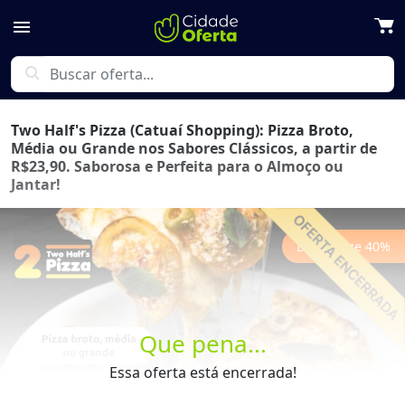
menu
search
Two Half's Pizza (Catuaí Shopping): Pizza Broto,
Média ou Grande nos Sabores Clássicos, a partir de
R$23,90. Saborosa e Perfeita para o Almoço ou
Jantar!
Economize
40
%
Que pena...
Previous
Next
Essa oferta está encerrada!