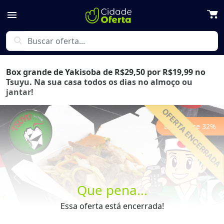
menu
search
Box grande de Yakisoba de R$29,50 por R$19,99 no
Tsuyu. Na sua casa todos os dias no almoço ou
jantar!
Economize
32
%
Previous
Next
Que pena...
Essa oferta está encerrada!