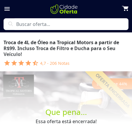
menu
search
Troca de 4L de Óleo na Tropical Motors a partir de
R$99. Incluso Troca de Filtro e Ducha para o Seu
Veículo!
star
star
star
star
star_half
4,7
-
206
Notas
Economize
44
%
Que pena...
Previous
Next
Essa oferta está encerrada!