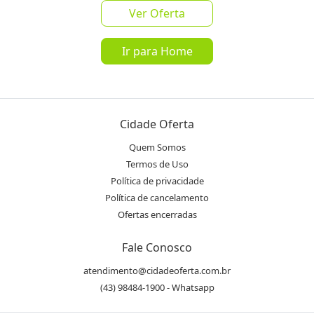
Ver Oferta
favorite_border
share
a partir de
R$ 100,00
Ir para Home
Mais de 100 Vendidos
4%
de Cashback pelo App!
Saiba mais
Cidade Oferta
Oferta encerrada
Quem Somos
Termos de Uso
lock
Transação Segura
Política de privacidade
Política de cancelamento
Ofertas encerradas
Receba as novidades do Cidade
Inscrever-se
Oferta no seu WhatsApp!
Fale Conosco
atendimento@cidadeoferta.com.br
Destaques & Regras
(43) 98484-1900 - Whatsapp
Limpeza Profunda de Colchões com a Top Master Clean