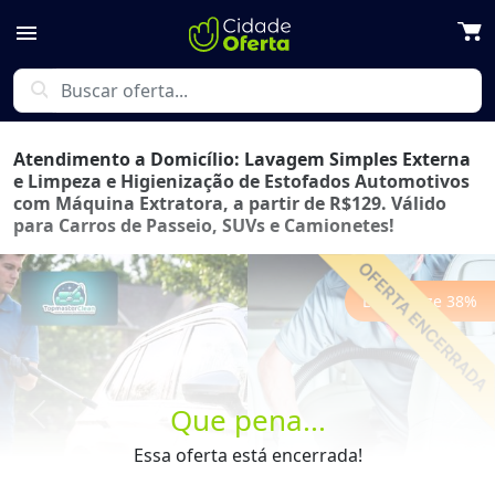
menu
search
Atendimento a Domicílio: Lavagem Simples Externa
e Limpeza e Higienização de Estofados Automotivos
com Máquina Extratora, a partir de R$129. Válido
para Carros de Passeio, SUVs e Camionetes!
Economize
38
%
Que pena...
Previous
Next
Essa oferta está encerrada!