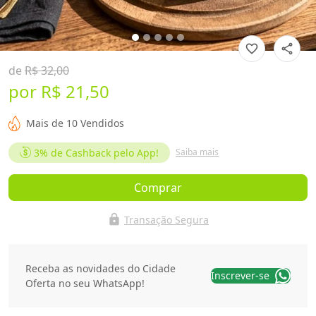
favorite_border
share
de
R$ 32,00
por
R$ 21,50
Mais de 10 Vendidos
3%
de Cashback pelo App!
Saiba mais
Comprar
lock
Transação Segura
Receba as novidades do Cidade
Inscrever-se
Oferta no seu WhatsApp!