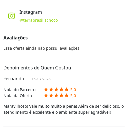
Instagram
@terrabrasilischoco
Avaliações
Essa oferta ainda não possui avaliações.
Depoimentos de Quem Gostou
Fernando
09/07/2026
Nota do Parceiro
5,0
star
star
star
star
star
Nota da Oferta
5,0
star
star
star
star
star
Maravilhoso! Vale muito muito a pena! Além de ser delicioso, o
atendimento é excelente e o ambiente super agradável!