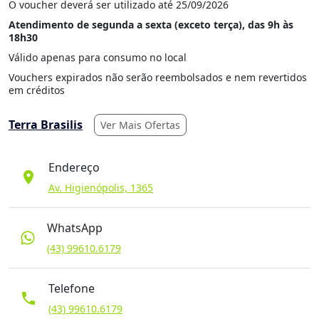
O voucher deverá ser utilizado até 25/09/2026
Atendimento de segunda a sexta (exceto terça), das 9h às
18h30
Válido apenas para consumo no local
Vouchers expirados não serão reembolsados e nem revertidos
em créditos
Terra Brasilis
Ver Mais Ofertas
Endereço
location_on
Av. Higienópolis, 1365
WhatsApp
(43) 99610.6179
Telefone
phone
(43) 99610.6179