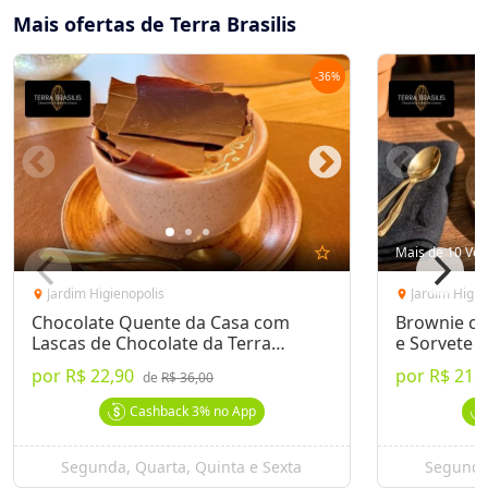
Mais ofertas de Terra Brasilis
-
36
%
star_outline
Mais de 10 Ven
Jardim Higienopolis
Jardim Higie
location_on
location_on
Chocolate Quente da Casa com
Brownie c
Lascas de Chocolate da Terra
e Sorvete d
Brasilis
por
R$ 22,90
por
R$ 21,
de
R$ 36,00
Cashback
3%
no App
Segunda, Quarta, Quinta e Sexta
Segunda,