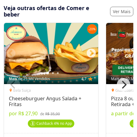
Veja outras ofertas de Comer e
Ver Mais
beber
-
20
%
Mais de 25 Mil Vendidos
4,7
star
Mais de 20 Mil
Bela Suiça
Guanabara
location_on
location_on
Cheeseburguer Angus Salada +
Pizza 8 ou 
Fritas
Retirada + 
por
R$ 27,90
a partir de
de
R$ 35,00
Cashback
4%
no App