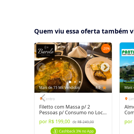
Quem viu essa oferta também v
-
20
%
Compartilhe essa Oferta:
Receba as novidades do Cidade Oferta no seu
Mais de 15 Mil Vendidos
4,9
star
Mais 
WhatsApp!
Centro
Li
location_on
location_on
Filetto com Massa p/ 2
Alm
Destaques & Regras
Pessoas p/ Consumo no Local
Com
ou Delivery
por
R$ 199,00
por
Voucher Imediato: pode ser impresso imed
de
R$ 249,00
para liberação)
Cashback
3%
no App