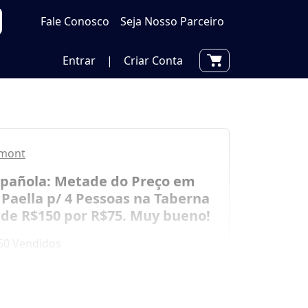
Fale Conosco
Seja Nosso Parceiro
Entrar
|
Criar Conta
umont
spañola: Metade do Preço em
 Paella p/ 4 Pessoas na Taberna
de R$150 por R$75. Muy bueno!
50 Vendidos
por
R$ 75,00
00