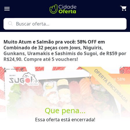
menu
search
Muito Atum e Salmão pra você: 58% OFF em
Combinado de 32 peças com Jows, Niguiris,
Gunkans, Uramakis e Sashimis do Sugoi, de R$59 por
R$24,90. Compre até 5 vouchers!
Economize
58
%
Que pena...
Previous
Next
Essa oferta está encerrada!