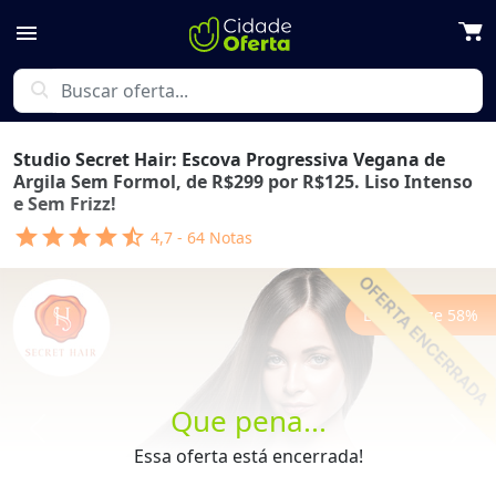
menu
search
Studio Secret Hair: Escova Progressiva Vegana de
Argila Sem Formol, de R$299 por R$125. Liso Intenso
e Sem Frizz!
star
star
star
star
star_half
4,7
-
64
Notas
Economize
58
%
Que pena...
Previous
Next
Essa oferta está encerrada!