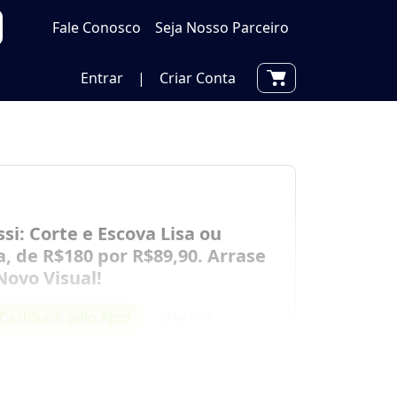
Fale Conosco
Seja Nosso Parceiro
Entrar
|
Criar Conta
ssi: Corte e Escova Lisa ou
, de R$180 por R$89,90. Arrase
ovo Visual!
Cashback pelo App!
Saiba mais
por
R$ 89,90
00