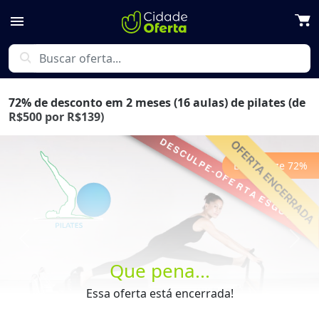
menu
search
72% de desconto em 2 meses (16 aulas) de pilates (de
R$500 por R$139)
Economize
72
%
Previous
Next
Que pena...
Essa oferta está encerrada!