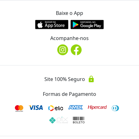
Studio Pilates
Baixe o App
Ver Mais Ofertas
Endereço
location_on
Acompanhe-nos
Rua Tomaz Antonio Gonzaga
Telefone
phone
(43) 3344-5812
lock
Site 100% Seguro
Avaliações
Formas de Pagamento
Essa oferta ainda não possui avaliações.