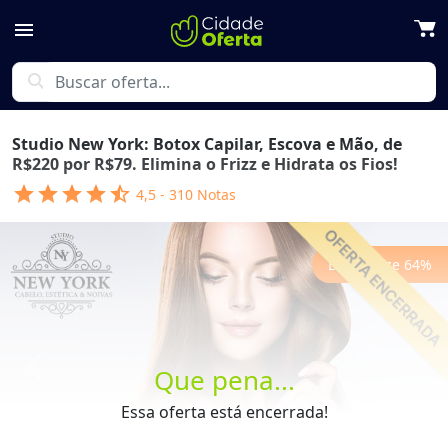
menu
search
Studio New York: Botox Capilar, Escova e Mão, de
R$220 por R$79. Elimina o Frizz e Hidrata os Fios!
star
star
star
star
star_half
4,5
-
310
Notas
Economize
64
%
Que pena...
Previous
Next
Essa oferta está encerrada!