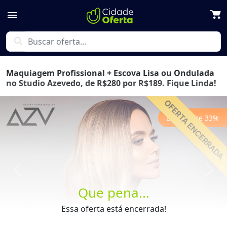
menu
search
Maquiagem Profissional + Escova Lisa ou Ondulada
no Studio Azevedo, de R$280 por R$189. Fique Linda!
Economize
33
%
Previous
Next
Que pena...
Essa oferta está encerrada!