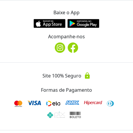
Baixe o App
Studio Amar
Ver Mais Ofertas
Endereço
Acompanhe-nos
location_on
Av. Juscelino Kubitscheck, 1464
WhatsApp
(43) 98810.5865
lock
Site 100% Seguro
Telefone
phone
Formas de Pagamento
(43) 98810.5865
Instagram
@amar.studio_