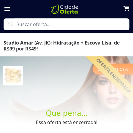
menu
search
Studio Amar (Av. JK): Hidratação + Escova Lisa, de
R$99 por R$49!
Economize
51
%
Previous
Next
Que pena...
Essa oferta está encerrada!