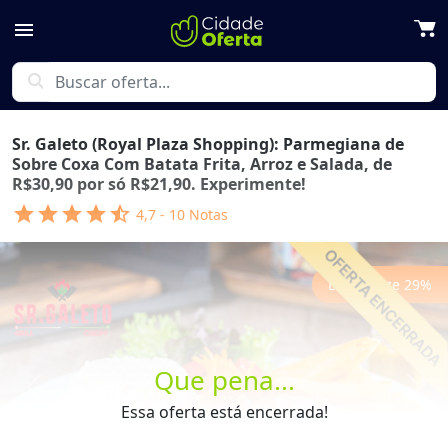
menu
search
Sr. Galeto (Royal Plaza Shopping): Parmegiana de
Sobre Coxa Com Batata Frita, Arroz e Salada, de
R$30,90 por só R$21,90. Experimente!
star
star
star
star
star_half
4,7
-
10
Notas
Economize
29
%
Que pena...
Previous
Next
Essa oferta está encerrada!