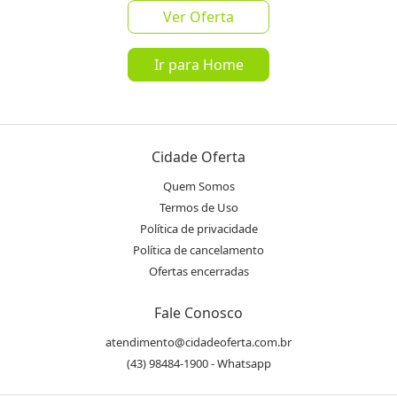
Ver Oferta
Ir para Home
favorite_border
share
de
R$ 30,90
por
R$ 21,90
Cidade Oferta
Mais de 50 Vendidos
Quem Somos
3%
de Cashback pelo App!
Saiba mais
Termos de Uso
Política de privacidade
Oferta encerrada
Política de cancelamento
Ofertas encerradas
lock
Transação Segura
Fale Conosco
atendimento@cidadeoferta.com.br
Receba as novidades do Cidade
Inscrever-se
(43) 98484-1900 - Whatsapp
Oferta no seu WhatsApp!