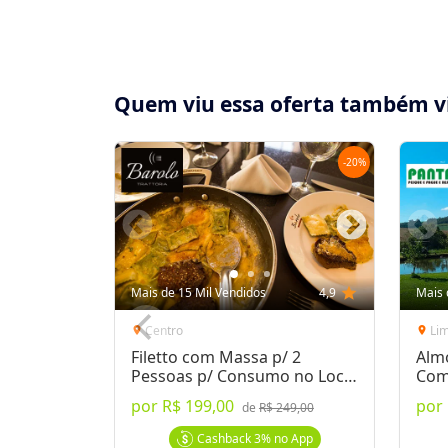
Quem viu essa oferta também v
-
20
%
Compartilhe essa Oferta:
Receba as novidades do Cidade Oferta no seu
Mais de 15 Mil Vendidos
4,9
star
Mais 
WhatsApp!
Centro
Li
location_on
location_on
Filetto com Massa p/ 2
Alm
Destaques & Regras
Pessoas p/ Consumo no Local
Com
ou Delivery
por
R$ 199,00
por
Panqueca Big com 25cm no Spazio Restauran
de
R$ 249,00
Opções de Recheio:
Carne, Carne e Queijo, 
Cashback
3%
no App