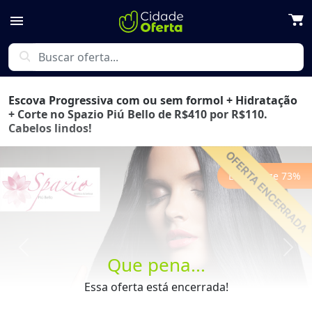
menu
search
Escova Progressiva com ou sem formol + Hidratação
+ Corte no Spazio Piú Bello de R$410 por R$110.
Cabelos lindos!
Economize
73
%
Previous
Next
Que pena...
Essa oferta está encerrada!