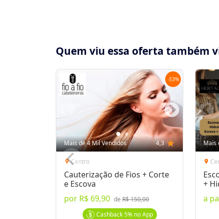
Quem viu essa oferta também v
-
53
%
Compartilhe essa Oferta:
Receba as novidades do Cidade Oferta no seu
Mais de 4 Mil Vendidos
4,3
star
Mais 
WhatsApp!
Centro
Ce
location_on
location_on
Cauterização de Fios + Corte
Esco
Destaques & Regras
e Escova
+ Hi
Hid
por
R$ 69,90
a pa
Voucher Fácil!
Não precisa imprimir. Anote
de
R$ 150,00
local.
Saiba Mais
Cashback
5%
no App