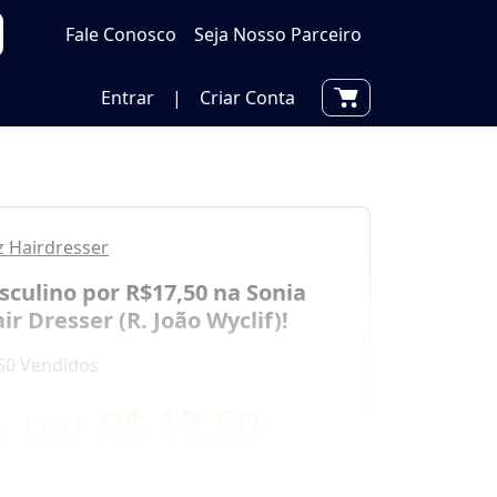
Fale Conosco
Seja Nosso Parceiro
Entrar
|
Criar Conta
z Hairdresser
culino por R$17,50 na Sonia
ir Dresser (R. João Wyclif)!
50 Vendidos
por
R$ 17,50
0
Oferta encerrada