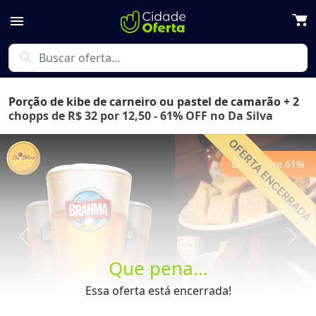
menu
search
Porção de kibe de carneiro ou pastel de camarão + 2
chopps de R$ 32 por 12,50 - 61% OFF no Da Silva
Economize
61
%
Previous
Next
Que pena...
Essa oferta está encerrada!