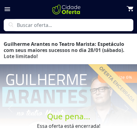
menu
search
Guilherme Arantes no Teatro Marista: Espetáculo
com seus maiores sucessos no dia 28/01 (sábado).
Lote limitado!
Economize
6
%
Previous
Next
Que pena...
Essa oferta está encerrada!