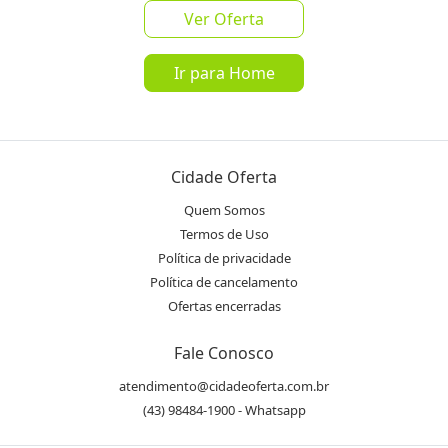
Ver Oferta
favorite_border
share
Ir para Home
de
R$ 93,00
por
R$ 87,00
Mais de 10 Vendidos
Cidade Oferta
Oferta encerrada
Quem Somos
Termos de Uso
lock
Transação Segura
Política de privacidade
Política de cancelamento
Ofertas encerradas
Receba as novidades do Cidade
Inscrever-se
Oferta no seu WhatsApp!
Fale Conosco
atendimento@cidadeoferta.com.br
Destaques & Regras
(43) 98484-1900 - Whatsapp
Voucher Fácil!
Não precisa imprimir. Anote o número do voucher e