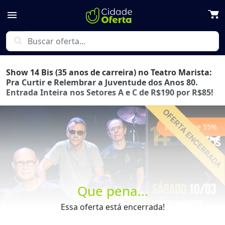
menu
search
Show 14 Bis (35 anos de carreira) no Teatro Marista:
Pra Curtir e Relembrar a Juventude dos Anos 80.
Entrada Inteira nos Setores A e C de R$190 por R$85!
Economize
55
%
Previous
Next
Que pena...
Essa oferta está encerrada!