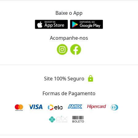
Show 14 Bis 10/03
Ver Mais Ofertas
Baixe o App
Endereço
location_on
no Teatro Marista dia 10/03
Acompanhe-nos
Avaliações
Essa oferta ainda não possui avaliações.
lock
Site 100% Seguro
Formas de Pagamento