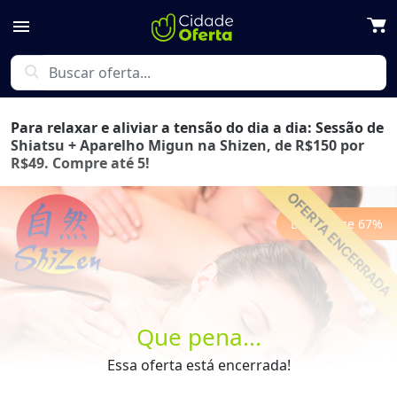
menu
search
Para relaxar e aliviar a tensão do dia a dia: Sessão de
Shiatsu + Aparelho Migun na Shizen, de R$150 por
R$49. Compre até 5!
Economize
67
%
Previous
Next
Que pena...
Essa oferta está encerrada!