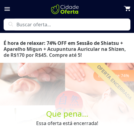
menu
search
É hora de relaxar: 74% OFF em Sessão de Shiatsu +
Aparelho Migun + Acupuntura Auricular na Shizen,
de R$170 por R$45. Compre até 5!
Economize
74
%
Previous
Next
Que pena...
Essa oferta está encerrada!