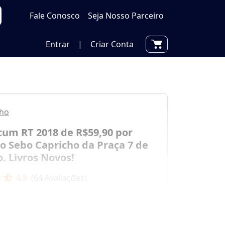
Fale Conosco
Seja Nosso Parceiro
Entrar
|
Criar Conta
cho
um RT 2018 de R$59,90 por
o Sebo Capricho da Praça 7 de
. Livros Novos!
r
star_half
4,8
(
64
Avaliações)
por
R$ 29,90
0