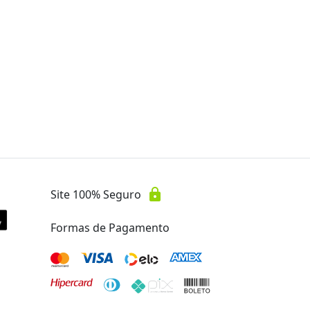
Oferta encerrada
lock
Transação Segura
lock
Site 100% Seguro
Formas de Pagamento