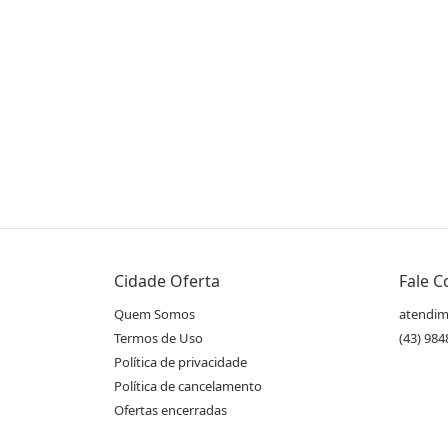
Compartilhe essa Oferta:
Receba as novidades do Cidade Oferta no seu
Cidade Oferta
Fale 
WhatsApp!
Quem Somos
atendim
Termos de Uso
(43) 98
Política de privacidade
Destaques & Regras
Política de cancelamento
Vade Mecum RT 2018 de R$59,90 por R$29,
Ofertas encerradas
Livros novos, sem uso, 15ª edição com 2248