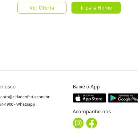
Ver Oferta
Ir para Home
Salvar Oferta
favorite_border
Conosco
Baixe o App
Inscrever-se
ento@cidadeoferta.com.br
484-1900 - Whatsapp
Acompanhe-nos
90
 páginas