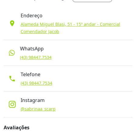
Endereço
location_on
Alameda Miguel Blasi, 51 - 15º andar - Comercial
Comendador Jacob
WhatsApp
(43) 98447.7534
Telefone
phone
(43) 98447.7534
Instagram
@sabrinaa_scarp
Avaliações