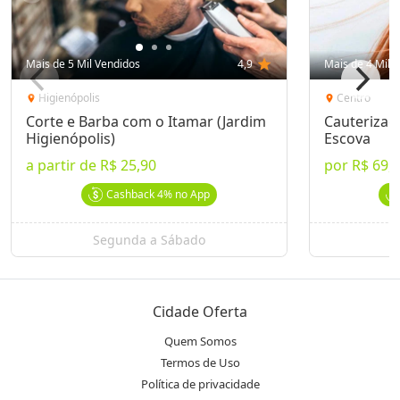
Mais de 5 Mil Vendidos
4,9
star
Mais de 4 Mil 
Higienópolis
Centro
location_on
location_on
Corte e Barba com o Itamar (Jardim
Cauterizaçã
Higienópolis)
Escova
a partir de
R$ 25,90
por
R$ 69,
Cashback
4%
no App
Segunda a Sábado
Cidade Oferta
Quem Somos
Termos de Uso
Política de privacidade