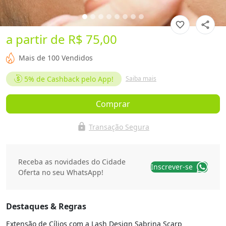
favorite_border
share
a partir de
R$ 75,00
Mais de 100 Vendidos
5%
de Cashback pelo App!
Saiba mais
Comprar
lock
Transação Segura
Receba as novidades do Cidade
Inscrever-se
Oferta no seu WhatsApp!
Destaques & Regras
Extensão de Cílios com a Lash Design Sabrina Scarp