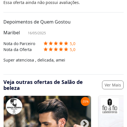
Essa oferta ainda não possui avaliações.
Depoimentos de Quem Gostou
Maribel
16/05/2025
Nota do Parceiro
5,0
star
star
star
star
star
Nota da Oferta
5,0
star
star
star
star
star
Super atenciosa , delicada, amei
Veja outras ofertas de Salão de
Ver Mais
beleza
-
35
%