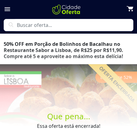
menu
search
50% OFF em Porção de Bolinhos de Bacalhau no
Restaurante Sabor a Lisboa, de R$25 por R$11,90.
Compre até 5 e aproveite ao máximo esta delícia!
Economize
52
%
Previous
Next
Que pena...
Essa oferta está encerrada!