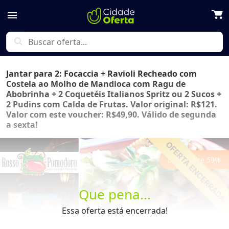
menu
search
Jantar para 2: Focaccia + Ravioli Recheado com
Costela ao Molho de Mandioca com Ragu de
Abobrinha + 2 Coquetéis Italianos Spritz ou 2 Sucos +
2 Pudins com Calda de Frutas. Valor original: R$121.
Valor com este voucher: R$49,90. Válido de segunda
a sexta!
Economize
59
%
Que pena...
Essa oferta está encerrada!
Previous
Next