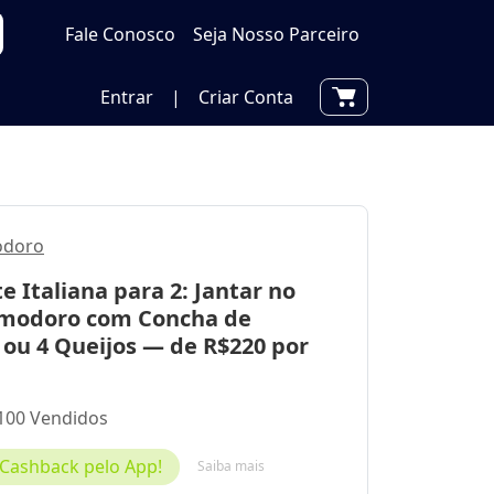
Fale Conosco
Seja Nosso Parceiro
Entrar
|
Criar Conta
odoro
 Italiana para 2: Jantar no
modoro com Concha de
ou 4 Queijos — de R$220 por
100 Vendidos
Cashback pelo App!
Saiba mais