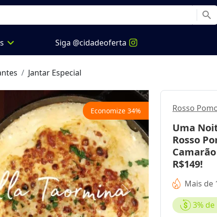
search
expand_more
os
Siga @cidadeoferta
antes
Jantar Especial
Rosso Pom
Economize
34
%
Uma Noite
Rosso Po
Camarão 
R$149!
Mais de 
Next
3%
de 