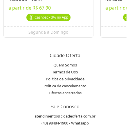
location_on
Av. Higienópolis, 2625 - Pq. Guanabara - Londrina,
a partir de
R$ 67,90
a partir de
PR
Cashback
3%
no App
Telefone
phone
Segunda a Domingo
S
(43) 3026.9471
Instagram
Cidade Oferta
@rossopomodoro.londrina
Quem Somos
Termos de Uso
Avaliações
Política de privacidade
Política de cancelamento
Essa oferta ainda não possui avaliações.
Ofertas encerradas
Fale Conosco
atendimento@cidadeoferta.com.br
(43) 98484-1900 - Whatsapp