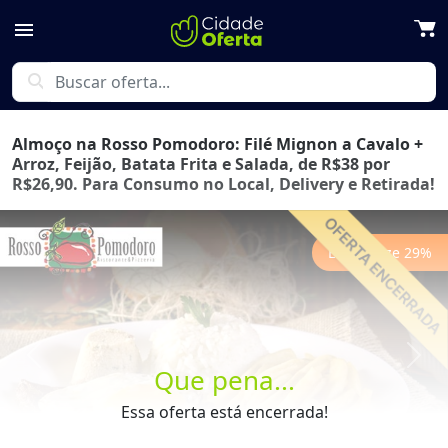
menu
search
Almoço na Rosso Pomodoro: Filé Mignon a Cavalo +
Arroz, Feijão, Batata Frita e Salada, de R$38 por
R$26,90. Para Consumo no Local, Delivery e Retirada!
Economize
29
%
Previous
Next
Que pena...
Essa oferta está encerrada!