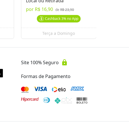
Local ou Retirada
de 200g 
por
R$ 16,90
a partir 
de
R$ 23,90
Cashback
3%
no App
Terça a Domingo
Se
lock
Site 100% Seguro
Formas de Pagamento