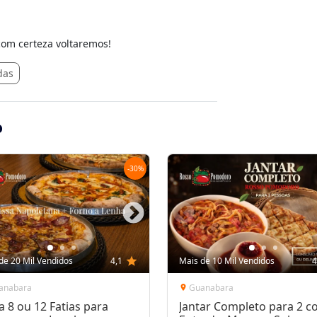
 com certeza voltaremos!
das
o
-
30
%
de 20 Mil Vendidos
4,1
star
Mais de 10 Mil Vendidos
4
anabara
Guanabara
location_on
a 8 ou 12 Fatias para
Jantar Completo para 2 