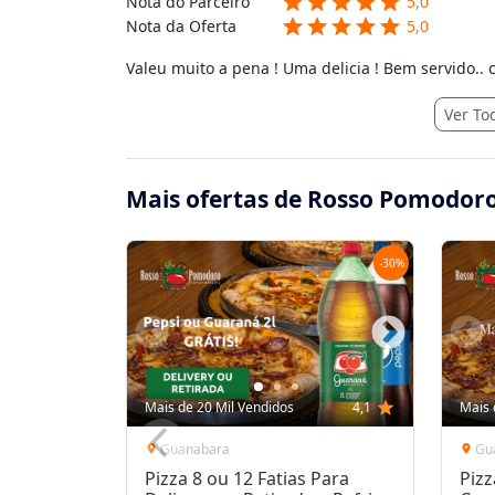
star
star
star
star
star
Nota do Parceiro
5,0
star
star
star
star
star
Nota da Oferta
5,0
Valeu muito a pena ! Uma delicia ! Bem servido..
Ver To
Mais ofertas de Rosso Pomodor
-
30
%
Mais de 20 Mil Vendidos
4,1
star
Mais 
Guanabara
Gu
location_on
location_on
Pizza 8 ou 12 Fatias Para
Pizz