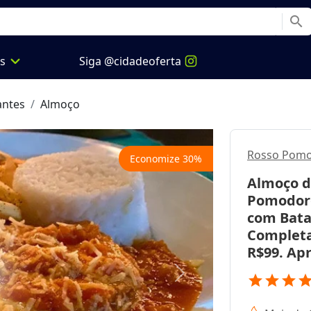
search
expand_more
os
Siga @cidadeoferta
antes
Almoço
Rosso Pom
Economize
30
%
Almoço d
Pomodoro
com Batat
Completa 
R$99. Apr
star
star
star
sta
Next