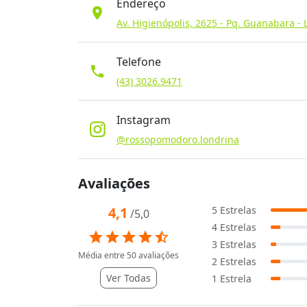
Endereço
location_on
Av. Higienópolis, 2625 - Pq. Guanabara - 
Telefone
phone
(43) 3026.9471
Instagram
@rossopomodoro.londrina
Avaliações
4,1
5
Estrelas
/5,0
4
Estrelas
star
star
star
star
star_half
3
Estrelas
Média entre
50
avaliações
2
Estrelas
Ver Todas
1
Estrela