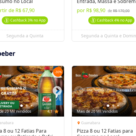
sumo no Local
Entrada, Massa e Sobrem
rtir de
R$ 67,90
por
R$ 98,90
de
R$ 170,00
Cashback
3%
no App
Cashback
4%
no App
Segunda a Quinta
Segunda a Quinta e Domi
beber
-
30
%
de 20 Mil Vendidos
4,1
star
Mais de 20 Mil Vendidos
4
anabara
Guanabara
location_on
a 8 ou 12 Fatias Para
Pizza 8 ou 12 Fatias para