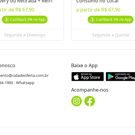
very ou Retirada + Refri
Consumo no Local
rtir de
R$ 67,90
a partir de
R$ 67,90
Cashback
3%
no App
Cashback
3%
no App
Segunda a Domingo
Segunda a Quinta
Conosco
Baixe o App
ento@cidadeoferta.com.br
484-1900 - Whatsapp
Acompanhe-nos