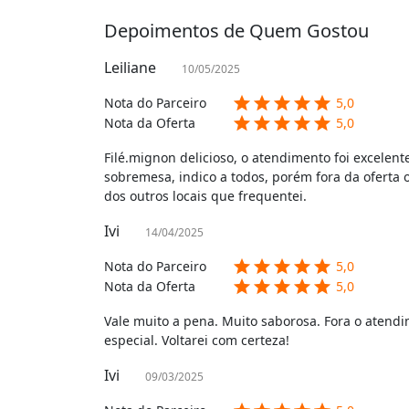
Depoimentos de Quem Gostou
Leiliane
10/05/2025
star
star
star
star
star
Nota do Parceiro
5,0
star
star
star
star
star
Nota da Oferta
5,0
Filé.mignon delicioso, o atendimento foi excelent
sobremesa, indico a todos, porém fora da oferta 
dos outros locais que frequentei.
Ivi
14/04/2025
star
star
star
star
star
Nota do Parceiro
5,0
star
star
star
star
star
Nota da Oferta
5,0
Vale muito a pena. Muito saborosa. Fora o atend
especial. Voltarei com certeza!
Ivi
09/03/2025