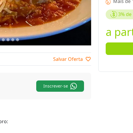
Mais de 
3%
de 
a par
Salvar Oferta
favorite_border
Inscrever-se
oro: