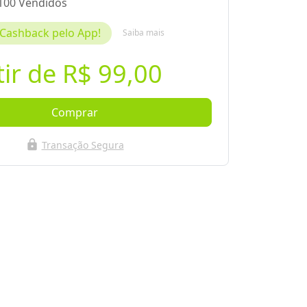
100 Vendidos
Cashback pelo App!
Saiba mais
tir de
R$ 99,00
Comprar
lock
Transação Segura