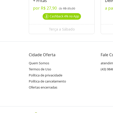
+ Fritas
Deli
por
R$ 27,90
a pa
de
R$ 35,00
Cashback
4%
no App
Terça a Sábado
Cidade Oferta
Fale 
Quem Somos
atendim
Termos de Uso
(43) 98
Política de privacidade
Política de cancelamento
Ofertas encerradas