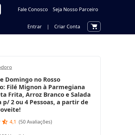
Fale Conosco
Seja Nosso Parceiro
Entrar
|
Criar Conta
odoro
e Domingo no Rosso
: Filé Mignon à Parmegiana
a Frita, Arroz Branco e Salada
p/ 2 ou 4 Pessoas, a partir de
oveite!
r
star_half
4,1
(
50
Avaliações)