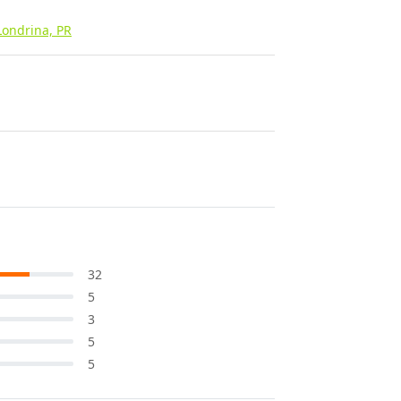
Londrina, PR
32
5
3
5
5