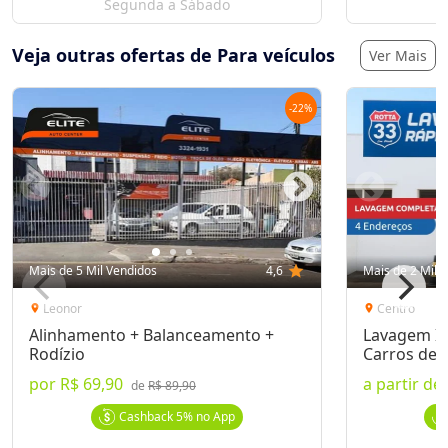
Segunda a Sábado
S
Veja outras ofertas de Para veículos
Ver Mais
-
22
%
Mais de 5 Mil Vendidos
4,6
star
Mais de 2 Mil 
Leonor
Centro
location_on
location_on
Alinhamento + Balanceamento +
Lavagem In
Rodízio
Carros de 
por
R$ 69,90
a partir de
de
R$ 89,90
Cashback
5%
no App