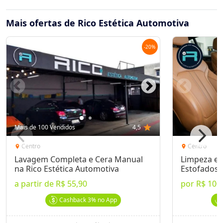
Mais ofertas de Rico Estética Automotiva
-
20
%
Mais de 100 Vendidos
4,5
star
Centro
Centro
location_on
location_on
Lavagem Completa e Cera Manual
Limpeza e 
na Rico Estética Automotiva
Estofados 
a partir de
R$ 55,90
por
R$ 100
Cashback
3%
no App