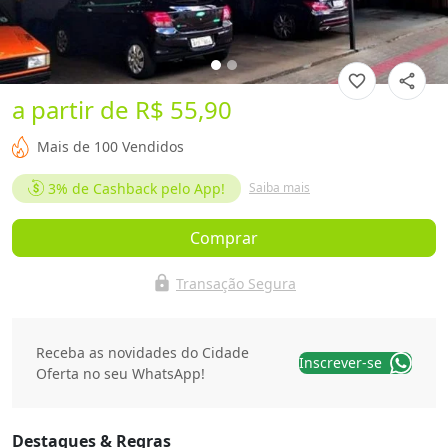
favorite_border
share
a partir de
R$ 55,90
Mais de 100 Vendidos
3%
de Cashback pelo App!
Saiba mais
Comprar
lock
Transação Segura
Receba as novidades do Cidade
Inscrever-se
Oferta no seu WhatsApp!
Destaques & Regras