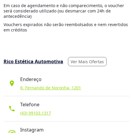
Em caso de agendamento e não comparecimento, o voucher
será considerado utilizado (ou desmarcar com 24h de
antecedência)
Vouchers expirados não serão reembolsados e nem revertidos
em créditos
Rico Estética Automotiva
Ver Mais Ofertas
Endereço
location_on
R. Fernando de Noronha, 1201
Telefone
phone
(43) 99103.1317
Instagram