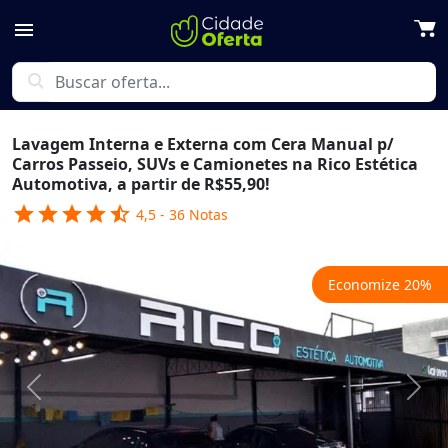
menu
search
Lavagem Interna e Externa com Cera Manual p/
Carros Passeio, SUVs e Camionetes na Rico Estética
Automotiva, a partir de R$55,90!
star
star
star
star
star_half
4,5
-
36
Notas
Economize
20
%
Previous
Next