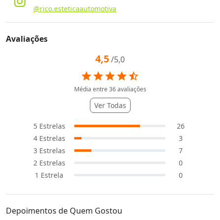
@rico.esteticaautomotiva
Avaliações
4,5
/5,0
star
star
star
star
star_half
Média entre
36
avaliações
Ver Todas
5
Estrelas
26
4
Estrelas
3
3
Estrelas
7
2
Estrelas
0
1
Estrela
0
Depoimentos de Quem Gostou