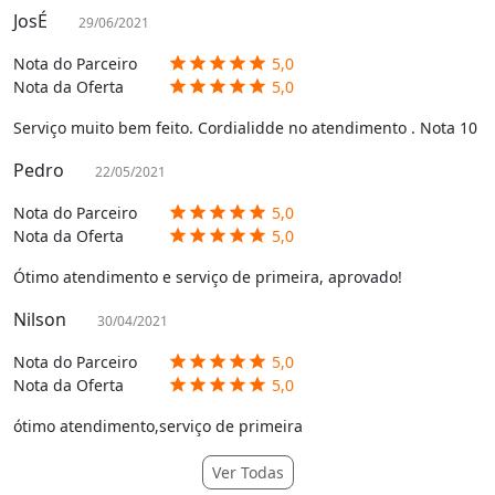
JosÉ
29/06/2021
Nota do Parceiro
5,0
star
star
star
star
star
Nota da Oferta
5,0
star
star
star
star
star
Serviço muito bem feito. Cordialidde no atendimento . Nota 10
Pedro
22/05/2021
Nota do Parceiro
5,0
star
star
star
star
star
Nota da Oferta
5,0
star
star
star
star
star
Ótimo atendimento e serviço de primeira, aprovado!
Nilson
30/04/2021
Nota do Parceiro
5,0
star
star
star
star
star
Nota da Oferta
5,0
star
star
star
star
star
ótimo atendimento,serviço de primeira
Ver Todas