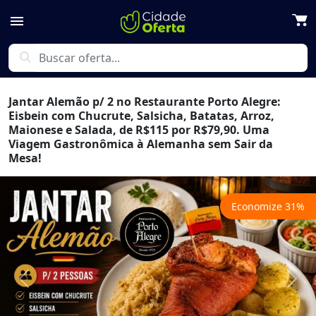
menu
search
Jantar Alemão p/ 2 no Restaurante Porto Alegre:
Eisbein com Chucrute, Salsicha, Batatas, Arroz,
Maionese e Salada, de R$115 por R$79,90. Uma
Viagem Gastronômica à Alemanha sem Sair da
Mesa!
Economize
31
%
Previous
Next