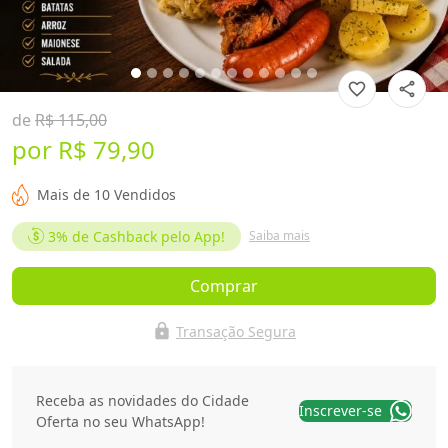
favorite_border
share
de
R$ 115,00
por
R$ 79,90
Mais de 10 Vendidos
3%
de Cashback pelo App!
Saiba mais
Comprar
lock
Transação Segura
Receba as novidades do Cidade
Inscrever-se
Oferta no seu WhatsApp!