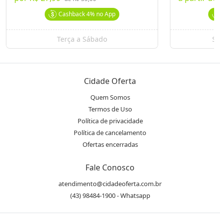
Cashback
4%
no App
Terça a Sábado
Se
Cidade Oferta
Quem Somos
Termos de Uso
Política de privacidade
Política de cancelamento
Ofertas encerradas
Fale Conosco
atendimento@cidadeoferta.com.br
(43) 98484-1900 - Whatsapp