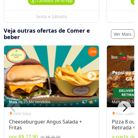
Cashback
3%
no App
Sexta e Sábado
S
Veja outras ofertas de Comer e
Ver Mais
beber
-
20
%
Mais de 25 Mil Vendidos
4,7
star
Mais de 20 Mil
Bela Suiça
Guanabara
location_on
location_on
Cheeseburguer Angus Salada +
Pizza 8 ou 
Fritas
Retirada + 
por
R$ 27,90
a partir de
de
R$ 35,00