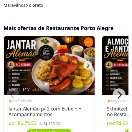
Maravilhoso o prato
Mais ofertas de Restaurante Porto Alegre
-
31
%
Mais de 10 Vendidos
star_outline
Rolândia/PR
Rolândia/PR
location_on
location_on
Jantar Alemão p/ 2 com Eisbein +
Schnitzel 
Acompanhamentos
no Restaur
por
R$ 79,90
por
R$ 99,
de
R$ 115,00