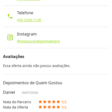
Telefone
phone
(43) 3256.1128
Instagram
@restauranteportoalegre
Avaliações
Essa oferta ainda não possui avaliações.
Depoimentos de Quem Gostou
Daniel
04/07/2026
Nota do Parceiro
5,0
star
star
star
star
star
Nota da Oferta
5,0
star
star
star
star
star