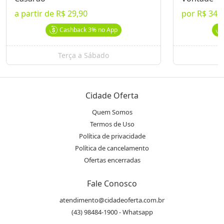
a partir de
R$ 29,90
por
R$ 34,
Endereço
location_on
Cashback
3%
no App
Av. Maringá, 899 - Vitória - Londrina, PR
Terça a Sábado
Telefone
phone
(43) 3026.7710
Cidade Oferta
Instagram
Quem Somos
@ocasaraolondrina
Termos de Uso
Política de privacidade
Política de cancelamento
Avaliações
Ofertas encerradas
4,3
/5,0
Fale Conosco
star
star
star
star
star_half
atendimento@cidadeoferta.com.br
Média entre
1414
avaliações
(43) 98484-1900 - Whatsapp
Ver Todas