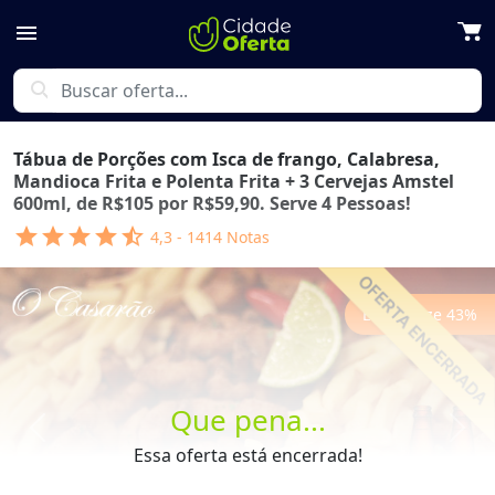
menu
search
Tábua de Porções com Isca de frango, Calabresa,
Mandioca Frita e Polenta Frita + 3 Cervejas Amstel
600ml, de R$105 por R$59,90. Serve 4 Pessoas!
star
star
star
star
star_half
4,3
-
1414
Notas
Economize
43
%
Que pena...
Previous
Next
Essa oferta está encerrada!