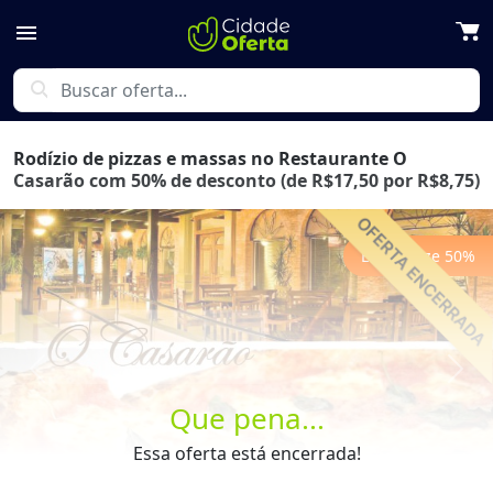
menu
search
Rodízio de pizzas e massas no Restaurante O
Casarão com 50% de desconto (de R$17,50 por R$8,75)
Economize
50
%
Previous
Next
Que pena...
Essa oferta está encerrada!