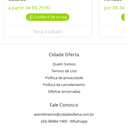
a partir de
R$ 29,90
por
R$ 34,
Endereço
location_on
Av. Maringá, 899 - Vitória - Londrina, PR
Cashback
3%
no App
Terça a Sábado
Telefone
phone
(43) 3026.7710
Cidade Oferta
Instagram
Quem Somos
@ocasaraolondrina
Termos de Uso
Política de privacidade
Avaliações
Política de cancelamento
Ofertas encerradas
Essa oferta ainda não possui avaliações.
Fale Conosco
atendimento@cidadeoferta.com.br
(43) 98484-1900 - Whatsapp